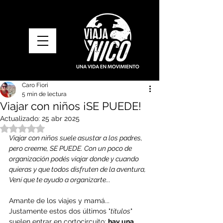
Caro Fiori
5 min de lectura
Viajar con niños ¡SE PUEDE!
Actualizado:
25 abr 2025
Obtuvo NaN de 5 estrellas.
Viajar con niños suele asustar a los padres, 
pero creeme, SE PUEDE. Con un poco de 
organización podés viajar donde y cuando 
quieras y que todos disfruten de la aventura, 
Vení que te ayudo a organizarte...
Amante de los viajes y mamá... 
Justamente estos dos últimos "
titulos
" 
suelen entrar en cortocircuito: 
hay una 