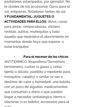
pantalones estampados, por ejemplo). No 
te olvides de los accesorios! Gorra para el 
sol, antiparras, flotadores, lentes de sol.
Y FUNDAMENTAL: JUGUETES O 
ACTIVIDADES PARA ELLOS
: libros, cosas 
para pintar, rompecabezas, stickers, 
revistas, autitos, muñequitas y todo 
aquello que neutralice el aburrimiento en 
momentos donde haya que esperar, o 
estar tranquilos.
	•	
Para el neceser de los chicos
: 
ANTITÉRMICO (Ibuprofeno/Termofren), 
termómetro, curitas (o gasas y cinta), 
tijerita o alicate, pastillita o repelente para 
mosquitos, caladryl o similar (si van a 
destinos de calor y humedad), una bolsita 
con un poco de algodón, medicamentos 
que consuman a diario o que puedan 
llegar a necesitar (antialérgico, hierro o 
vitaminas si es bebito), accesorios para el 
pelo.