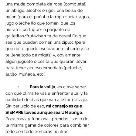
una muda completa de ropa (completa!), 
un abrigo, alcohol en gel, una bolsa de 
nylon (para el pañal o la ropa sucia), agua, 
jugo o leche (lo que tomen, que los 
hidrate), un tupper o paquete de 
galletitas/fruta/barrita de cereal/lo que 
sea que puedan comer, una ziploc (para 
que no te quede ese paquete abierto y se 
te llene todo de migas) y, obviamente, 
algún juguete o cosita que quieran llevar 
para tener acceso inmediato (peluche, 
autito, muñeca, etc.).
	•	
Para la valija
, es clave saber 
con qué clima te vas a enfrentar allá, y la 
cantidad de días que van a estar de viaje. 
Sin perjuicio de eso, 
mi consejo es que 
SIEMPRE lleves aunque sea UN abrigo
. 
Poca ropa, y funcional: prendas lisas o de 
la misma gama de colores para combinar 
todo con todo (remeras neutras, 