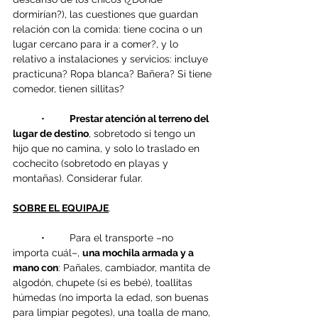
dormirían?), las cuestiones que guardan 
relación con la comida: tiene cocina o un 
lugar cercano para ir a comer?, y lo 
relativo a instalaciones y servicios: incluye 
practicuna? Ropa blanca? Bañera? Si tiene 
comedor, tienen sillitas?
	•	
Prestar atención al terreno del 
lugar de destino
, sobretodo si tengo un 
hijo que no camina, y solo lo traslado en 
cochecito (sobretodo en playas y 
montañas). Considerar fular.
SOBRE EL EQUIPAJE
.
	•	Para el transporte –no 
importa cuál–, 
una mochila armada y a 
mano con
: Pañales, cambiador, mantita de 
algodón, chupete (si es bebé), toallitas 
húmedas (no importa la edad, son buenas 
para limpiar pegotes), una toalla de mano, 