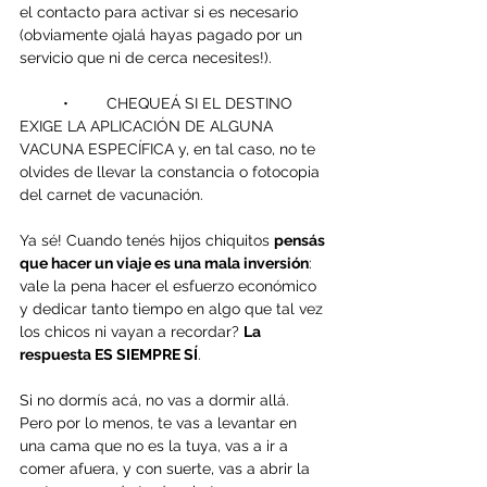
el contacto para activar si es necesario 
(obviamente ojalá hayas pagado por un 
servicio que ni de cerca necesites!).
	•	CHEQUEÁ SI EL DESTINO 
EXIGE LA APLICACIÓN DE ALGUNA 
VACUNA ESPECÍFICA y, en tal caso, no te 
olvides de llevar la constancia o fotocopia 
del carnet de vacunación.
Ya sé! Cuando tenés hijos chiquitos 
pensás 
que hacer un viaje es una mala inversión
: 
vale la pena hacer el esfuerzo económico 
y dedicar tanto tiempo en algo que tal vez 
los chicos ni vayan a recordar? 
La 
respuesta ES SIEMPRE SÍ
.
Si no dormís acá, no vas a dormir allá. 
Pero por lo menos, te vas a levantar en 
una cama que no es la tuya, vas a ir a 
comer afuera, y con suerte, vas a abrir la 