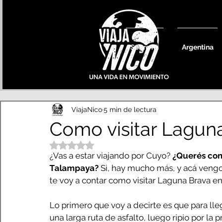
Sobre Mi
Argentina
ViajaNico
5 min de lectura
Como visitar Laguna
Obtuvo NaN de 5 estrellas.
¿Vas a estar viajando por Cuyo? 
¿Querés con
Talampaya?
 Si, hay mucho más, y acá veng
te voy a contar como visitar Laguna Brava en 
Lo primero que voy a decirte es que para lle
una larga ruta de asfalto, luego ripio por la p