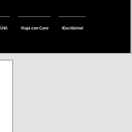
 Útil
Viajá con Caro
¡Escribime!