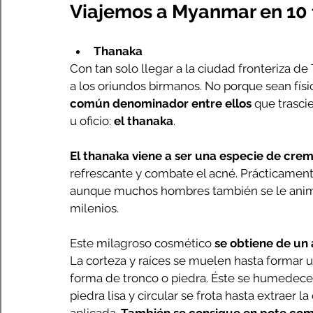
Viajemos a Myanmar en 10 
Thanaka
Con tan solo llegar a la ciudad fronteriza d
a los oriundos birmanos. No porque sean fís
común denominador entre ellos
 que trasci
u oficio: 
el thanaka
.
El thanaka viene a ser una especie de cre
refrescante y combate el acné. Prácticamente
aunque muchos hombres también se le anima
milenios. 
Este milagroso cosmético 
se obtiene de un
La corteza y raíces se muelen hasta formar u
forma de tronco o piedra. Éste se humedece 
piedra lisa y circular se frota hasta extraer l