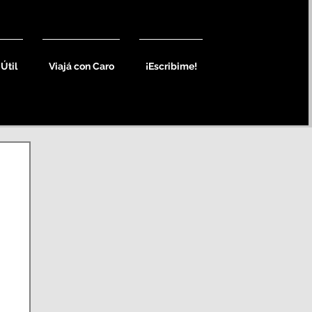
 Útil
Viajá con Caro
¡Escribime!