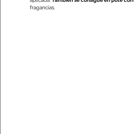
aplicada. 
También se consigue en pote com
fragancias. 