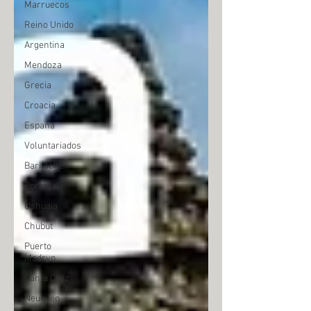
Marruecos
Reino Unido
Argentina
Mendoza
Grecia
Croacia
España
Voluntariados
Bariloche
Portugal
Ushuaia
Chubut
Puerto
Madryn
Santa Cruz
Neuquén