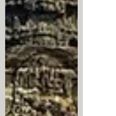
Viajá con
Caro
Corrientes
Buenos
Aires
San Juan
Jujuy
México
Uruguay
La Rioja
Río Negro
Salta
Catamarca
Entre Rios
San Luis
ibiza