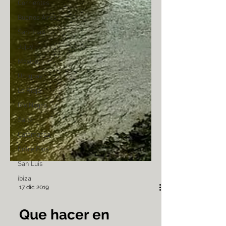
Corrientes
Buenos Aires
San Juan
Jujuy
México
Uruguay
La Rioja
Río Negro
Salta
Catamarca
Entre Rios
San Luis
ibiza
17 dic 2019