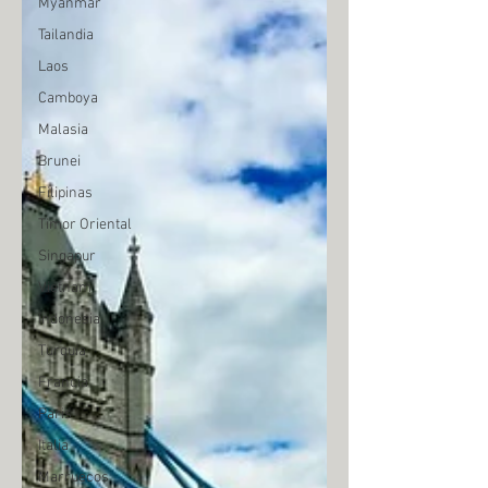
Myanmar
Tailandia
Laos
Camboya
Malasia
Brunei
Filipinas
Timor Oriental
Singapur
Vietnam
Indonesia
Turquía
Francia
Paris
Italia
Marruecos