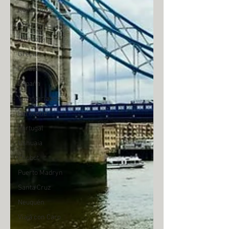
Reino Unido
Argentina
Mendoza
Grecia
Croacia
España
Voluntariados
Bariloche
Portugal
Ushuaia
Chubut
Puerto Madryn
Santa Cruz
Neuquén
Viajá con Caro