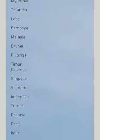
Myanmar
Tailandia
Laos
Camboya
Malasia
Brunei
Filipinas
Timor
Oriental
Singapur
Vietnam
Indonesia
Turquía
Francia
Paris
Italia