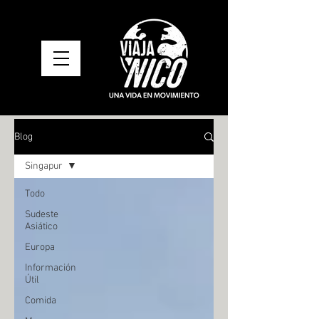
Blog
Singapur
Todo
Sudeste
Asiático
Europa
Información
Útil
Comida