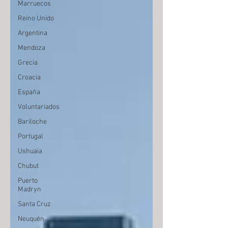
Marruecos
Reino Unido
Argentina
Mendoza
Grecia
Croacia
España
Voluntariados
Bariloche
Portugal
Ushuaia
Chubut
Puerto
Madryn
Santa Cruz
Neuquén