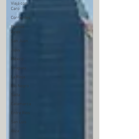
Viajá con
Caro
Corrientes
Buenos
Aires
San Juan
Jujuy
México
Uruguay
La Rioja
Río Negro
Salta
Catamarca
Entre Rios
San Luis
ibiza