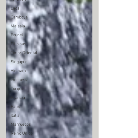
Laos
Camboya
Malasia
Brunei
Filipinas
Timor Oriental
Singapur
Vietnam
Indonesia
Turquía
Francia
Paris
Italia
Marruecos
Reino Unido