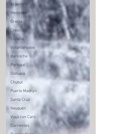
Argentina
Mendoza
Grecia
Croacia
España
Voluntariados
Bariloche
Portugal
Ushuaia
Chubut
Puerto Madryn
Santa Cruz
Neuquén
Viajá con Caro
Corrientes