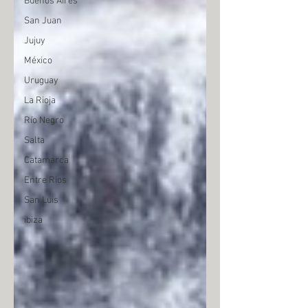
Buenos Aires
San Juan
Jujuy
México
Uruguay
La Rioja
Río Negro
Salta
Catamarca
Entre Rios
San Luis
ibiza