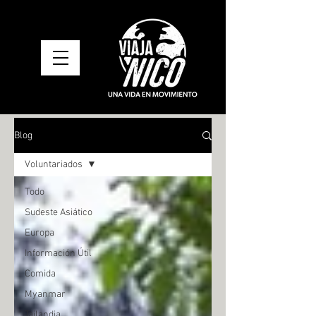
Blog
Voluntariados
Todo
Sudeste Asiático
Europa
Información Útil
Comida
Myanmar
Tailandia