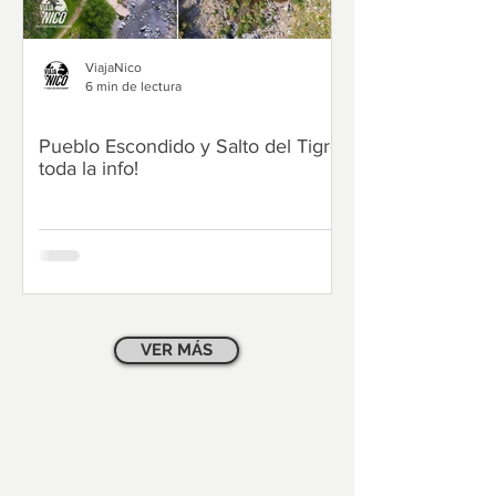
ViajaNico
6 min de lectura
Argentina
Argentina
Pueblo Escondido y Salto del Tigre,
Colón (Entre Ríos
toda la info!
Propuestas para t
VER MÁS